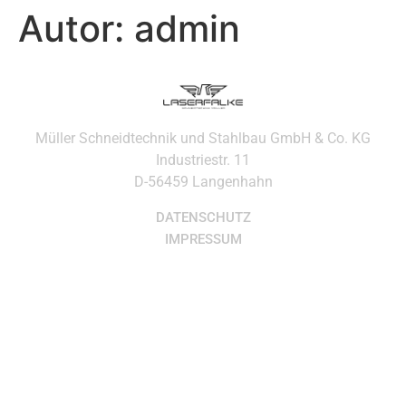
Autor:
admin
Müller Schneidtechnik und Stahlbau GmbH & Co. KG
Industriestr. 11
D-56459 Langenhahn
DATENSCHUTZ
IMPRESSUM